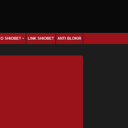
EO SHIOBET
LINK SHIOBET
ANTI BLOKIR